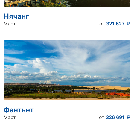
Нячанг
Март
от
321 627
₽
Фантьет
Март
от
326 691
₽