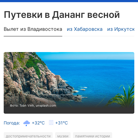
Путевки в Дананг весной
Вылет из Владивостока
из Хабаровска
из Иркутска
Фото: Toàn Vinh, unsplash.com
Погода:
+32°C
+31°C
достопримечательности
музеи
памятники истории