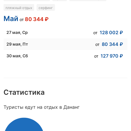
пляжный отдых
серфинг
Май
80 344
₽
от
128 002
₽
27 мая
, Ср
от
80 344
₽
29 мая
, Пт
от
127 970
₽
30 мая
, Сб
от
Статистика
Туристы едут на отдых в Дананг