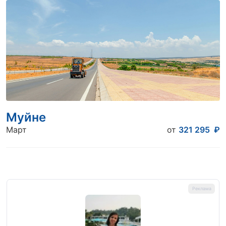
Муйне
Март
от
321 295
₽