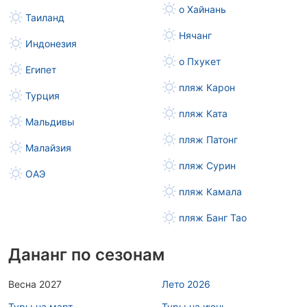
о Хайнань
Таиланд
Нячанг
Индонезия
о Пхукет
Египет
пляж Карон
Турция
пляж Ката
Мальдивы
пляж Патонг
Малайзия
пляж Сурин
ОАЭ
пляж Камала
пляж Банг Тао
Дананг по сезонам
Весна 2027
Лето 2026
Туры на март
Туры на июнь